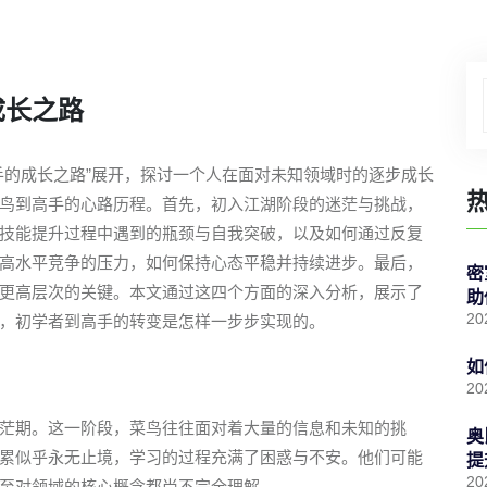
成长之路
手的成长之路”展开，探讨一个人在面对未知领域时的逐步成长
鸟到高手的心路历程。首先，初入江湖阶段的迷茫与挑战，
技能提升过程中遇到的瓶颈与自我突破，以及如何通过反复
高水平竞争的压力，如何保持心态平稳并持续进步。最后，
密
更高层次的关键。本文通过这四个方面的深入分析，展示了
助
20
，初学者到高手的转变是怎样一步步实现的。
如
20
茫期。这一阶段，菜鸟往往面对着大量的信息和未知的挑
奥
累似乎永无止境，学习的过程充满了困惑与不安。他们可能
提
20
至对领域的核心概念都尚不完全理解。