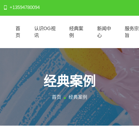
+13594780094
首
认识OG视
经典案
新闻中
服务宗
页
讯
例
心
旨
经典案例
首页
经典案例