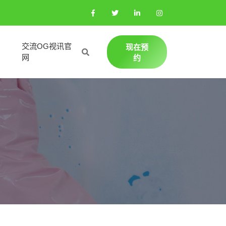
交流OG视讯官
现在预
网
约