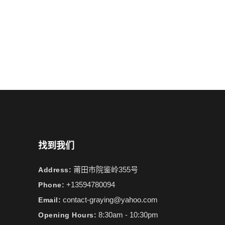
找到我们
莆田市院鉴岭355号
Address:
+13594780094
Phone:
contact-graying@yahoo.com
Email:
8:30am - 10:30pm
Opening Hours: